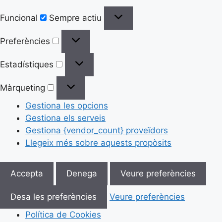
Funcional
Sempre actiu
Preferències
Estadístiques
Màrqueting
Gestiona les opcions
Gestiona els serveis
Gestiona {vendor_count} proveïdors
Llegeix més sobre aquests propòsits
Accepta
Denega
Veure preferències
Desa les preferències
Veure preferències
Política de Cookies