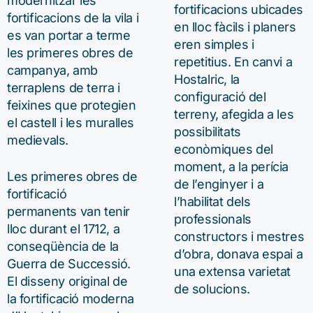
modernitzar les
fortificacions ubicades
fortificacions de la vila i
en lloc fàcils i planers
es van portar a terme
eren simples i
les primeres obres de
repetitius. En canvi a
campanya, amb
Hostalric, la
terraplens de terra i
configuració del
feixines que protegien
terreny, afegida a les
el castell i les muralles
possibilitats
medievals.
econòmiques del
moment, a la perícia
Les primeres obres de
de l’enginyer i a
fortificació
l’habilitat dels
permanents van tenir
professionals
lloc durant el 1712, a
constructors i mestres
conseqüència de la
d’obra, donava espai a
Guerra de Successió.
una extensa varietat
El disseny original de
de solucions.
la fortificació moderna