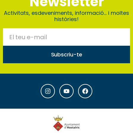
Newsletter
Activitats, esdeveniments, informació… i moltes
històries!
Subscriu-te