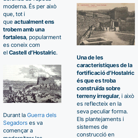
moderna. És per això
que, tot i
que
actualment ens
trobem amb una
fortalesa
, popularment
es coneix com
el
Castell d’Hostalric
.
Una de les
característiques de la
fortificació d’Hostalric
és que es troba
construïda sobre
terreny irregular
, i això
es reflecteix en la
seva peculiar forma.
Durant la
Guerra dels
Els plantejaments i
Segadors
es va
sistemes de
començar a
construcció en