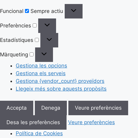
Funcional
Sempre actiu
Preferències
Estadístiques
Màrqueting
Gestiona les opcions
Gestiona els serveis
Gestiona {vendor_count} proveïdors
Llegeix més sobre aquests propòsits
Accepta
Denega
Veure preferències
Desa les preferències
Veure preferències
Política de Cookies