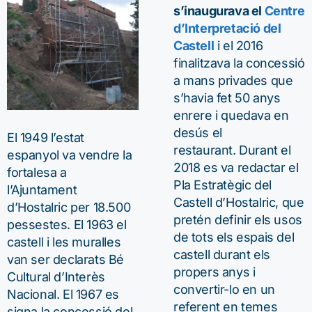
s’inaugurava el
Centre
d’Interpretació del
Castell
i el 2016
finalitzava la concessió
a mans privades que
s’havia fet 50 anys
enrere i quedava en
desús el
El 1949 l’estat
restaurant. Durant el
espanyol va vendre la
2018 es va redactar el
fortalesa a
Pla Estratègic del
l’Ajuntament
Castell d’Hostalric, que
d’Hostalric per 18.500
pretén definir els usos
pessestes. El 1963 el
de tots els espais del
castell i les muralles
castell durant els
van ser declarats Bé
propers anys i
Cultural d’Interès
convertir-lo en un
Nacional. El 1967 es
referent en temes
signa la concessió del