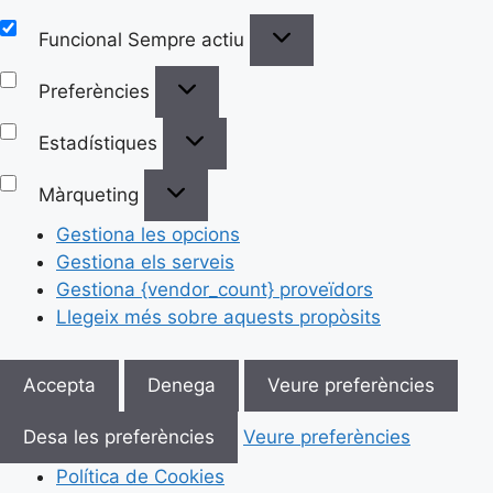
Funcional
Sempre actiu
Preferències
Estadístiques
Màrqueting
Gestiona les opcions
Gestiona els serveis
Gestiona {vendor_count} proveïdors
Llegeix més sobre aquests propòsits
Accepta
Denega
Veure preferències
Desa les preferències
Veure preferències
Política de Cookies