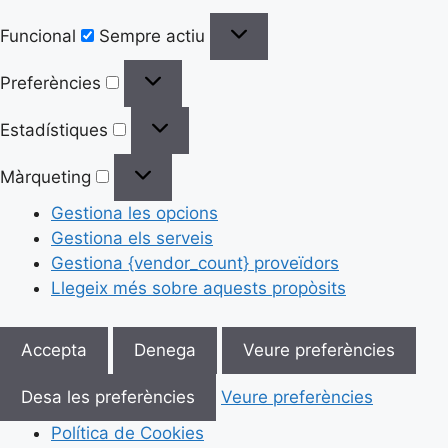
Funcional
Sempre actiu
Preferències
Estadístiques
Màrqueting
Gestiona les opcions
Gestiona els serveis
Gestiona {vendor_count} proveïdors
Llegeix més sobre aquests propòsits
Accepta
Denega
Veure preferències
Desa les preferències
Veure preferències
Política de Cookies