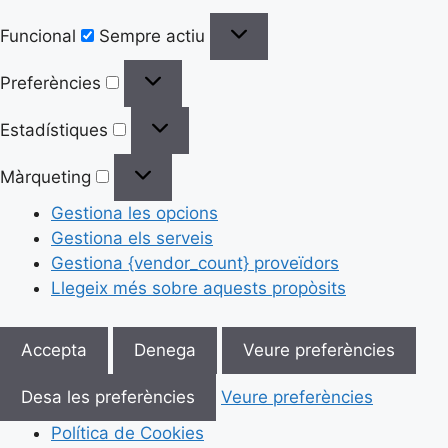
Funcional
Sempre actiu
Preferències
Estadístiques
Màrqueting
Gestiona les opcions
Gestiona els serveis
Gestiona {vendor_count} proveïdors
Llegeix més sobre aquests propòsits
Accepta
Denega
Veure preferències
Desa les preferències
Veure preferències
Política de Cookies