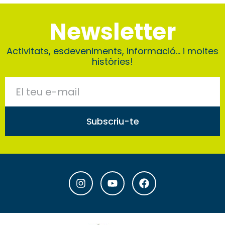
Newsletter
Activitats, esdeveniments, informació… i moltes
històries!
Subscriu-te