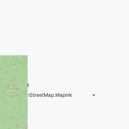
+
−
500 m
2000 ft
Leaflet