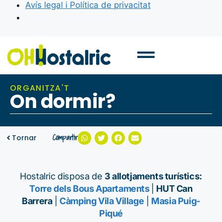
Avís legal i Política de privacitat
ORGANITZA'T
On dormir?
Compartir
Tornar
Hostalric disposa de
3 allotjaments turístics:
Torre dels Bous Apartaments
|
HUT Can
Barrera
|
Càmping Vila Village
|
Masia Puig-
Piqué