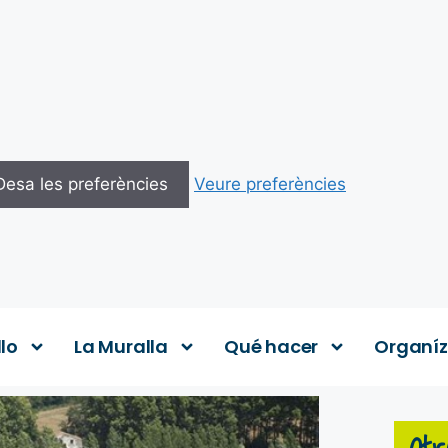
Desa les preferències
Veure preferències
llo
La Muralla
Qué hacer
Organíz