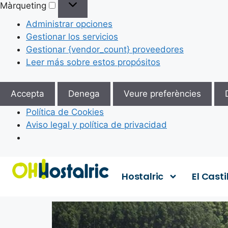
Màrqueting
Administrar opciones
Gestionar los servicios
Gestionar {vendor_count} proveedores
Leer más sobre estos propósitos
Accepta
Denega
Veure preferències
Política de Cookies
Aviso legal y política de privacidad
Hostalric
El Casti