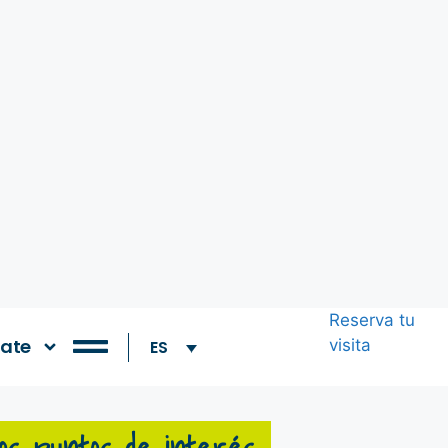
Reserva tu
ate
visita
ES