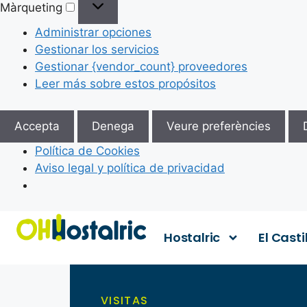
Màrqueting
Administrar opciones
Gestionar los servicios
Gestionar {vendor_count} proveedores
Leer más sobre estos propósitos
Accepta
Denega
Veure preferències
Política de Cookies
Aviso legal y política de privacidad
Hostalric
El Casti
VISITAS