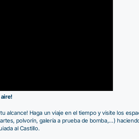
 aire!
n a tu alcance! Haga un viaje en el tiempo y visite los es
uartes, polvorín, galería a prueba de bomba,…) haciend
iada al Castillo.