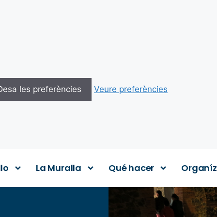
Desa les preferències
Veure preferències
llo
La Muralla
Qué hacer
Organíz