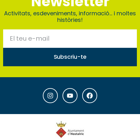
Newsletter
Activitats, esdeveniments, informació… i moltes
històries!
Subscriu-te