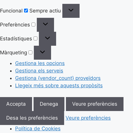
Funcional
Sempre actiu
Preferències
Estadístiques
Màrqueting
Gestiona les opcions
Gestiona els serveis
Gestiona {vendor_count} proveïdors
Llegeix més sobre aquests propòsits
Accepta
Denega
Veure preferències
Desa les preferències
Veure preferències
Política de Cookies