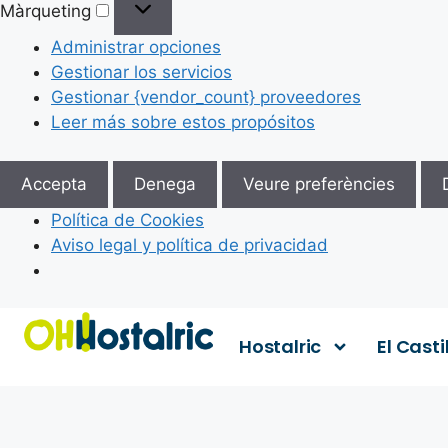
Màrqueting
Administrar opciones
Gestionar los servicios
Gestionar {vendor_count} proveedores
Leer más sobre estos propósitos
Accepta
Denega
Veure preferències
Política de Cookies
Aviso legal y política de privacidad
Hostalric
El Casti