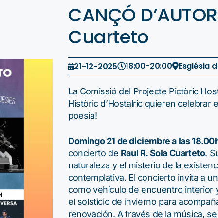
CANÇÓ D’AUTOR: 
Cuarteto
18:00
-
20:00
Església d
21-12-2025
La Comissió del Projecte Pictòric Hosta
Històric d’Hostalric quieren celebrar e
poesía!
Domingo 21 de diciembre a las 18.00
concierto de
Raul R. Sola Cuarteto
. S
naturaleza y el misterio de la existe
contemplativa. El concierto invita a u
como vehículo de encuentro interior 
el solsticio de invierno para acompa
renovación. A través de la música, s