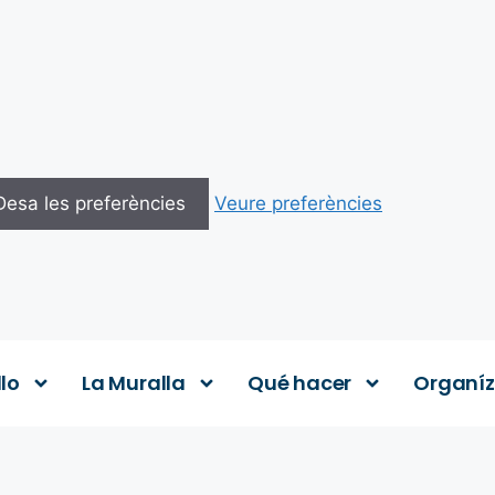
Desa les preferències
Veure preferències
llo
La Muralla
Qué hacer
Organíz