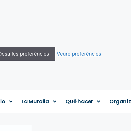
Desa les preferències
Veure preferències
llo
La Muralla
Qué hacer
Organíz