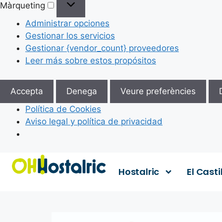
Màrqueting
Administrar opciones
Gestionar los servicios
Gestionar {vendor_count} proveedores
Leer más sobre estos propósitos
Accepta
Denega
Veure preferències
Política de Cookies
Aviso legal y política de privacidad
Hostalric
El Casti