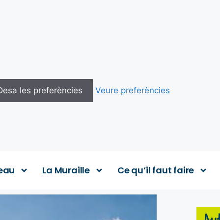
Desa les preferències
Veure preferències
eau
La Muraille
Ce qu’il faut faire