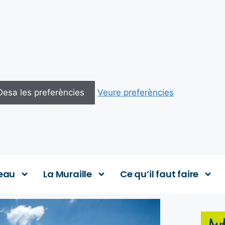
Desa les preferències
Veure preferències
eau
La Muraille
Ce qu’il faut faire