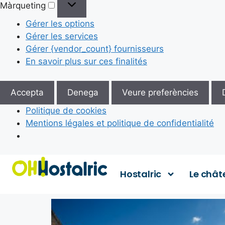
Màrqueting
Gérer les options
Gérer les services
Gérer {vendor_count} fournisseurs
En savoir plus sur ces finalités
Accepta
Denega
Veure preferències
Politique de cookies
Mentions légales et politique de confidentialité
Hostalric
Le chât